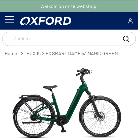
Welkom op onze webshop!
Home
BOX 15.2 PX SMART DAME 53 MAGIC GREEN