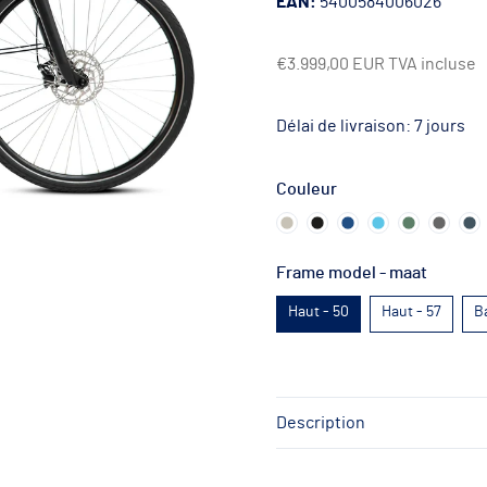
EAN:
5400584006026
€3.999,00 EUR
TVA incluse
Délai de livraison: 7 jours
Couleur
Frame model - maat
Haut - 50
Haut - 57
B
Description