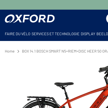
FAIRE DU VÉLO
SERVICES ET TECHNOLOGIE
DISPLAY
BEEL
Home
BOX 14.1 BOSCH SMART N5+RIEM+DISC HEER 50 
Vélos électriques
Sans soutien
VAE rapide
Tout autou
Vélo cargo
Rétro
À TRAVERS
Enfants
Dessiner