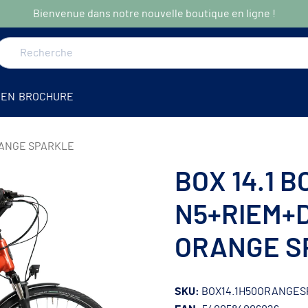
Bienvenue dans notre nouvelle boutique en ligne !
DEN
BROCHURE
ORANGE SPARKLE
BOX 14.1 
r
N5+RIEM+D
ORANGE S
SKU:
BOX14.1H50ORANGES