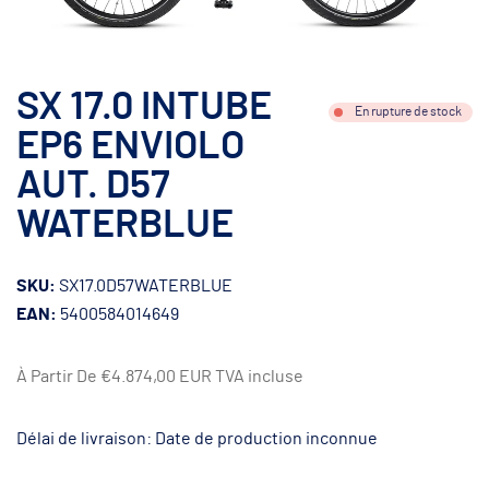
SX 17.0 INTUBE
En rupture de stock
EP6 ENVIOLO
AUT. D57
WATERBLUE
SKU:
SX17.0D57WATERBLUE
EAN:
5400584014649
À Partir De
€4.874,00 EUR
TVA incluse
Délai de livraison: Date de production inconnue