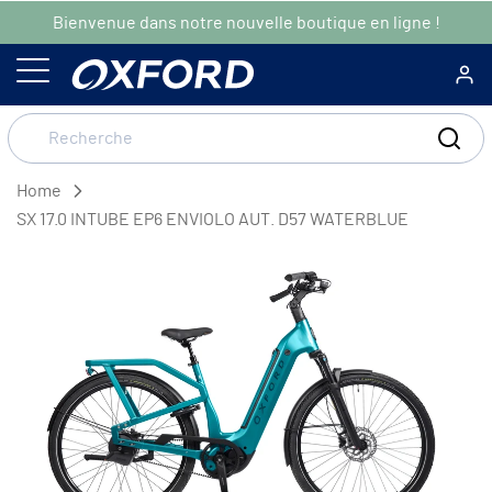
Bienvenue dans notre nouvelle boutique en ligne !
Home
SX 17.0 INTUBE EP6 ENVIOLO AUT. D57 WATERBLUE