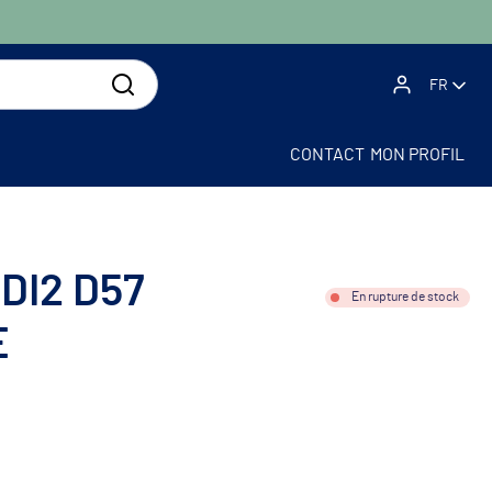
FR
CONTACT
MON PROFIL
 DI2 D57
En rupture de stock
E