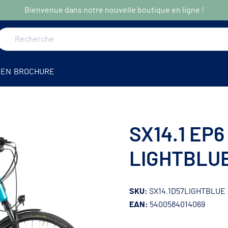
Bienvenue dans notre nouvelle boutique en ligne !
DEN
BROCHURE
SX14.1 EP6
r
LIGHTBLU
SKU:
SX14.1D57LIGHTBLUE
EAN:
5400584014069