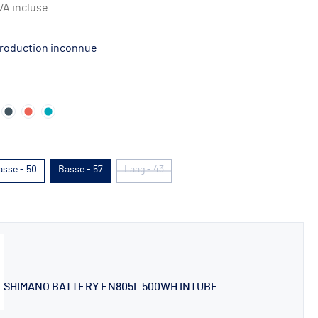
VA incluse
 production inconnue
asse - 50
Basse - 57
Laag - 43
SHIMANO BATTERY EN805L 500WH INTUBE