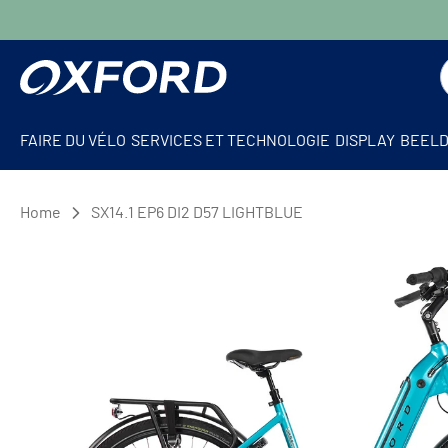
FAIRE DU VÉLO
SERVICES ET TECHNOLOGIE
DISPLAY
BEEL
Home
SX14.1 EP6 DI2 D57 LIGHTBLUE
Vélos électriques
Sans soutien
VAE rapide
Tout autou
Vélo cargo
Rétro
À TRAVERS
Enfants
Dessiner